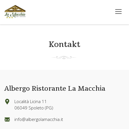
Search
albergolamacchia
English
This page can't load Google Maps correctly.
German
France
info@albergolamacchia.it
OK
Do you own this website?
Kontakt
Italian
info@albergolamacchia.it
Albergo Ristorante La Macchia
Località Licina 11
06049 Spoleto (PG)
info@albergolamacchia.it