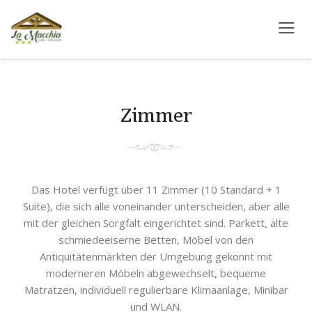
Search
albergolamacchia
English
This page can't load Google Maps correctly.
German
France
info@albergolamacchia.it
OK
Do you own this website?
Zimmer
Italian
info@albergolamacchia.it
Das Hotel verfügt über 11 Zimmer (10 Standard + 1
Suite), die sich alle voneinander unterscheiden, aber alle
mit der gleichen Sorgfalt eingerichtet sind. Parkett, alte
schmiedeeiserne Betten, Möbel von den
Antiquitätenmärkten der Umgebung gekonnt mit
moderneren Möbeln abgewechselt, bequeme
Matratzen, individuell regulierbare Klimaanlage, Minibar
und WLAN.