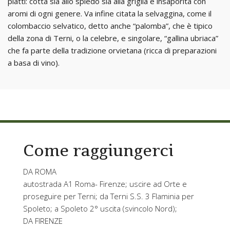
piatti: cotta sia allo spiedo sia alla griglia e insaporita con
aromi di ogni genere. Va infine citata la selvaggina, come il
colombaccio selvatico, detto anche “palomba”, che è tipico
della zona di Terni, o la celebre, e singolare, “gallina ubriaca”
che fa parte della tradizione orvietana (ricca di preparazioni
a basa di vino).
Come raggiungerci
DA ROMA
autostrada A1 Roma- Firenze; uscire ad Orte e
proseguire per Terni; da Terni S.S. 3 Flaminia per
Spoleto; a Spoleto 2° uscita (svincolo Nord);
DA FIRENZE