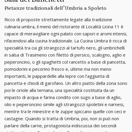
Pietanze tradizionali dell’Umbria a Spoleto
Ricco di proposte strettamente legate alla tradizione
culinaria umbra, il menù del ristorante di Località Licina 11 è
capace di meravigliare ogni palato con sapori e aromi intensi,
rifacendosi alla cucina tradizionale. La Cucina Umbra è ricca di
specialità tra cui gli strangozzi al tartufo nero, gli umbrichelli
in salsa di Trasimeno con filetto di persico, scalogno, aglio e
peperoncino, o gli spaghetti col rancetto a base di pancetta,
pomodorini e pecorino fresco e, ultime ma non meno
importanti, le pappardelle alla lepre con l’aggiunta di
pancetta e chiodi di garofano. Un altro piatto della zona sono
poi le ciriole alla ternana, una specialità costituita da un
impasto di acqua e farina condito con sugo a base di aglio,
olio e peperoncino simile agli strangozzi spoletini e narnesi,
mentre tra le minestre e le zuppe spiccano quelle con ceci e
castagne. Quando si tratta di Umbria, poi, non si può non
parlare della carne, protagonista indiscussa dei secondi